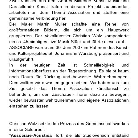
Zwei Künstler aus den Genres Bildende Kunst, Musik und
Darstellende Kunst trafen in diesem Projekt aufeinander,
arbeiteten an dem Thema Assoziation und stellten eine
gemeinsame Verbindung her.
Der Maler Martin Müller schaffte eine Reihe von
großformatigen Bildern, die sich um ein Hauptwerk
gruppierten. Der Vokalkünstler Christian Wolz komponierte
ein ca. 45minütiges Live-Musik-Stück und führte dieses auf.
ASSOCIARE wurde am 30. Juni 2007 im Rahmen des Kunst-
und Kulturprojektes St. Johannis in Würzburg präsentiert und
uraufgeführt.
In der heutigen Zeit ist Schnelllebigkeit und
Informationsüberfluss an der Tagesordnung. Es bleibt kaum
noch Raum für Rückzug und bewusste Wahrnehmungen.
Dem wollten wir etwas entgegen setzen. Wir haben uns zum
Ziel gesetzt das Thema Assoziation künstlerisch zu
behandeln, um den Zuschauer- hörer dazu zu bewegen,
wieder bewusster wahrzunehmen und eigene Assoziationen
entstehen zu lassen.
Christian Wolz setzte den Prozess des Gemeinschaftswerkes
in einer Soloarbeit
"
Associare-Acustica
" fort, die als Studioversion entstand